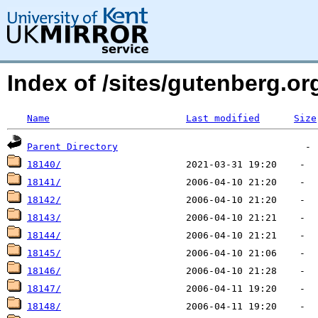
Index of /sites/gutenberg.o
Name
Last modified
Size
Parent Directory
18140/
18141/
18142/
18143/
18144/
18145/
18146/
18147/
18148/