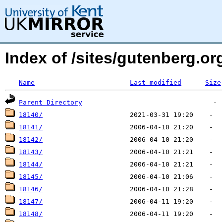
Index of /sites/gutenberg.o
Name
Last modified
Size
Parent Directory
18140/
18141/
18142/
18143/
18144/
18145/
18146/
18147/
18148/