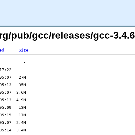
rg/pub/gcc/releases/gcc-3.4.6
ed
Size