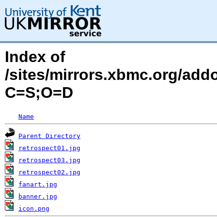
Index of
/sites/mirrors.xbmc.org/add
C=S;O=D
Name
Parent Directory
retrospect01.jpg
retrospect03.jpg
retrospect02.jpg
fanart.jpg
banner.jpg
icon.png