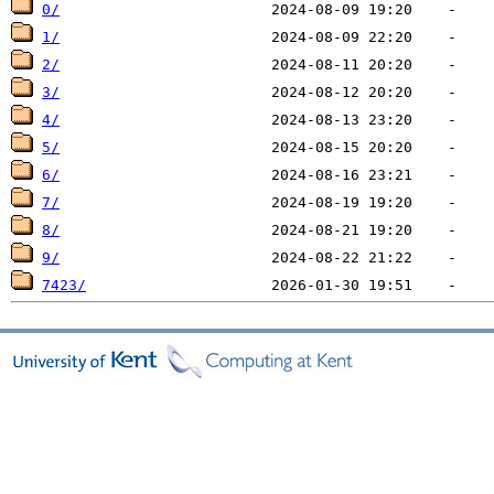
0/
1/
2/
3/
4/
5/
6/
7/
8/
9/
7423/