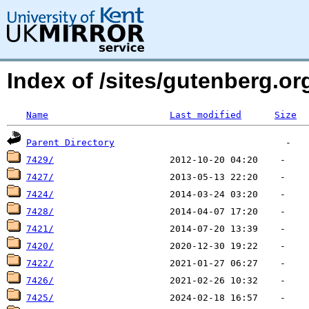
Index of /sites/gutenberg.o
Name
Last modified
Size
Parent Directory
7429/
7427/
7424/
7428/
7421/
7420/
7422/
7426/
7425/