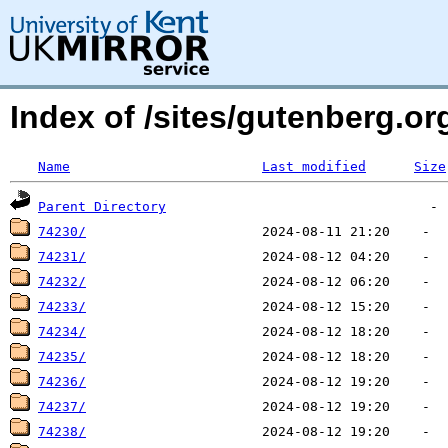
Index of /sites/gutenberg.o
Name
Last modified
Size
Parent Directory
74230/
74231/
74232/
74233/
74234/
74235/
74236/
74237/
74238/