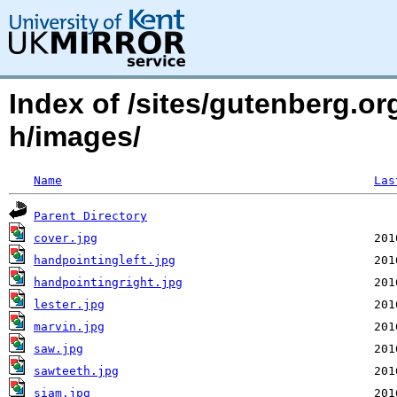
Index of /sites/gutenberg.or
h/images/
Name
Las
Parent Directory
cover.jpg
handpointingleft.jpg
handpointingright.jpg
lester.jpg
marvin.jpg
saw.jpg
sawteeth.jpg
siam.jpg