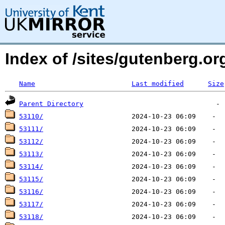
Index of /sites/gutenberg.o
Name
Last modified
Size
Parent Directory
53110/
53111/
53112/
53113/
53114/
53115/
53116/
53117/
53118/