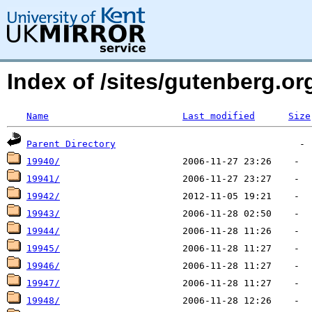
Index of /sites/gutenberg.o
Name
Last modified
Size
Parent Directory
19940/
19941/
19942/
19943/
19944/
19945/
19946/
19947/
19948/