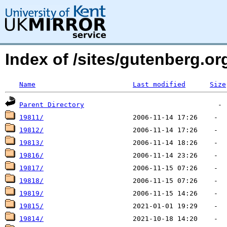
Index of /sites/gutenberg.o
Name
Last modified
Size
Parent Directory
19811/
19812/
19813/
19816/
19817/
19818/
19819/
19815/
19814/