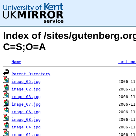
Index of /sites/gutenberg.or
C=S;O=A
Name
Last mo
Parent Directory
image_05.jpg
image_02.jpg
image_03.jpg
image_07.jpg
image_06.jpg
image_08.jpg
image_04.jpg
image_01.jpg