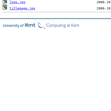
logo.jpg
titlepage.jpg