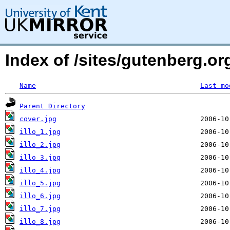
Index of /sites/gutenberg.or
Name
Last mo
Parent Directory
cover.jpg
illo_1.jpg
illo_2.jpg
illo_3.jpg
illo_4.jpg
illo_5.jpg
illo_6.jpg
illo_7.jpg
illo_8.jpg