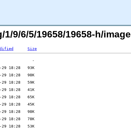
g/1/9/6/5/19658/19658-h/image
dified
Size