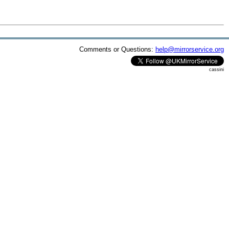
Comments or Questions:
help@mirrorservice.org
cassini