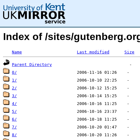
Index of /sites/gutenberg.o
Name
Last modified
Size
Parent Directory
0/
1/
2/
3/
4/
5/
6/
7/
8/