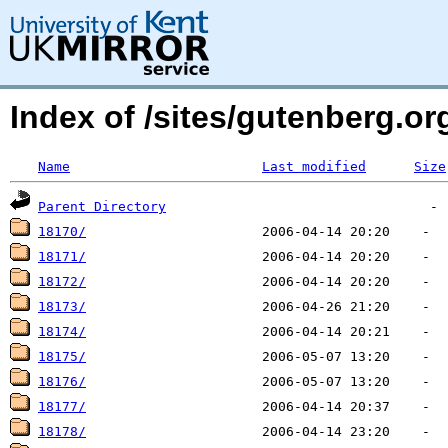
Index of /sites/gutenberg.org
Name
Last modified
Size
Parent Directory
18170/
18171/
18172/
18173/
18174/
18175/
18176/
18177/
18178/