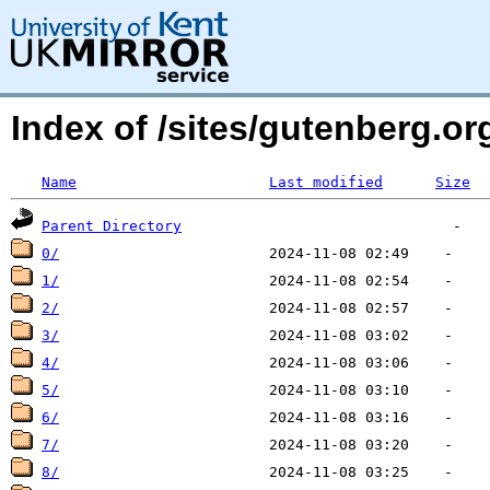
Index of /sites/gutenberg.org
Name
Last modified
Size
Parent Directory
0/
1/
2/
3/
4/
5/
6/
7/
8/