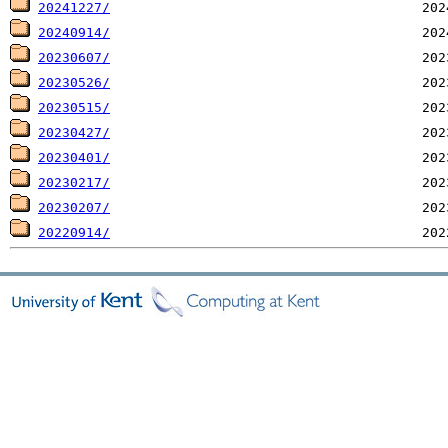
20241227/
20240914/
20230607/
20230526/
20230515/
20230427/
20230401/
20230217/
20230207/
20220914/