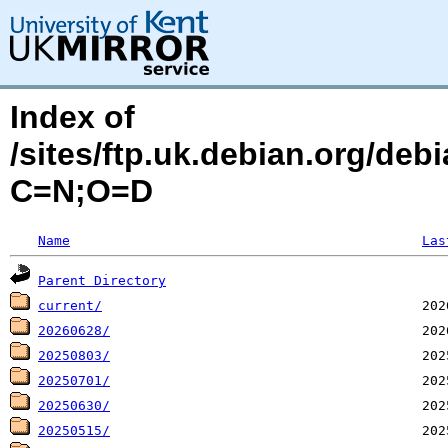
Index of
/sites/ftp.uk.debian.org/debi
C=N;O=D
Name
Las
Parent Directory
current/
20260628/
20250803/
20250701/
20250630/
20250515/