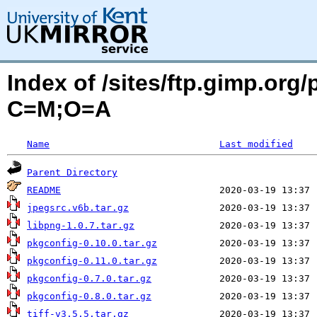
Index of /sites/ftp.gimp.org
C=M;O=A
Name
Last modified
Parent Directory
README
jpegsrc.v6b.tar.gz
libpng-1.0.7.tar.gz
pkgconfig-0.10.0.tar.gz
pkgconfig-0.11.0.tar.gz
pkgconfig-0.7.0.tar.gz
pkgconfig-0.8.0.tar.gz
tiff-v3.5.5.tar.gz