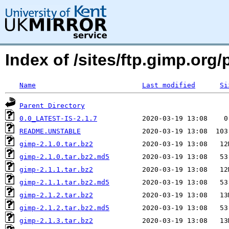
Index of /sites/ftp.gimp.or
Name
Last modified
Si
Parent Directory
0.0_LATEST-IS-2.1.7
README.UNSTABLE
gimp-2.1.0.tar.bz2
gimp-2.1.0.tar.bz2.md5
gimp-2.1.1.tar.bz2
gimp-2.1.1.tar.bz2.md5
gimp-2.1.2.tar.bz2
gimp-2.1.2.tar.bz2.md5
gimp-2.1.3.tar.bz2