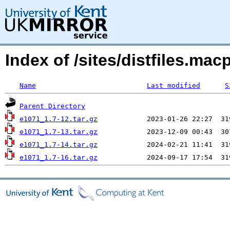
Index of /sites/distfiles.mac
Name
Last modified
S
Parent Directory
e1071_1.7-12.tar.gz
e1071_1.7-13.tar.gz
e1071_1.7-14.tar.gz
e1071_1.7-16.tar.gz